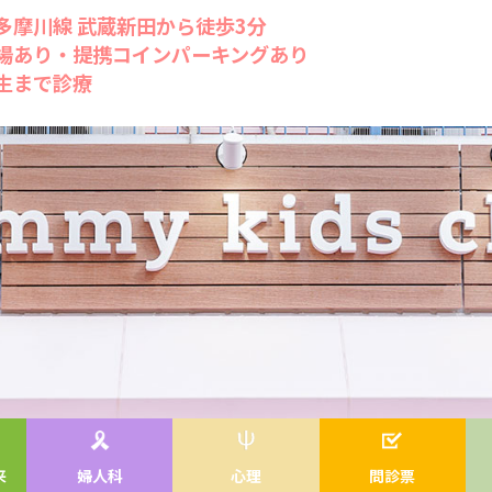
多摩川線 武蔵新田から徒歩3分
場あり・提携コインパーキングあり
生まで診療
来
婦人科
心理
問診票