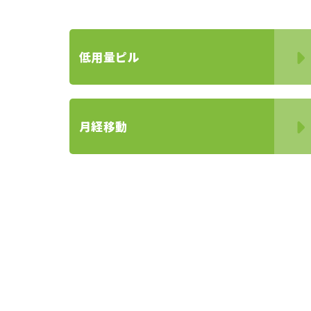
低用量ピル
月経移動