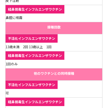
皮下注射
鼻腔に噴霧
接種回数
13歳未満 2回 13歳以上 1回
1回のみ
他のワクチンとの同時接種
可