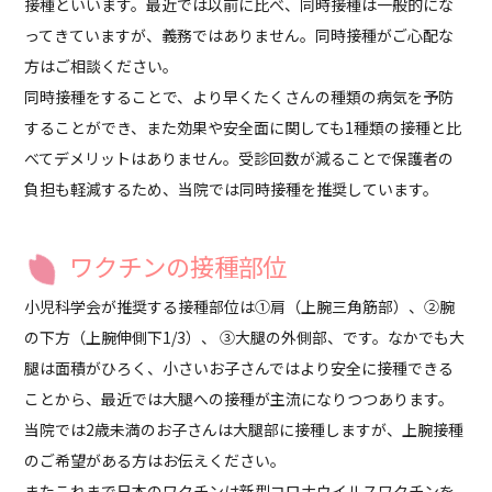
接種といいます。最近では以前に比べ、同時接種は一般的にな
ってきていますが、義務ではありません。同時接種がご心配な
方はご相談ください。
同時接種をすることで、より早くたくさんの種類の病気を予防
することができ、また効果や安全面に関しても1種類の接種と比
べてデメリットはありません。受診回数が減ることで保護者の
負担も軽減するため、当院では同時接種を推奨しています。
ワクチンの接種部位
小児科学会が推奨する接種部位は①肩（上腕三角筋部）、②腕
の下方（上腕伸側下1/3）、 ③大腿の外側部、です。なかでも大
腿は面積がひろく、小さいお子さんではより安全に接種できる
ことから、最近では大腿への接種が主流になりつつあります。
当院では2歳未満のお子さんは大腿部に接種しますが、上腕接種
のご希望がある方はお伝えください。
またこれまで日本のワクチンは新型コロナウイルスワクチンを